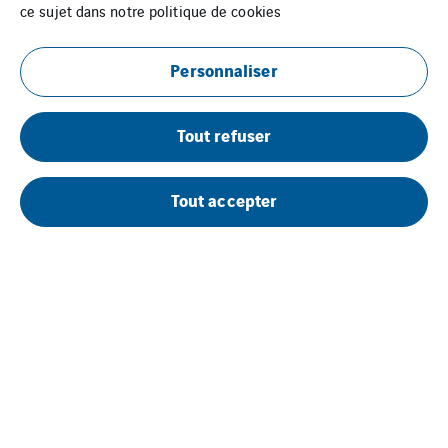
ce sujet dans notre
politique de cookies
Personnaliser
Tout refuser
Uxello Services Bretagne
Tout accepter
Mentions Légales